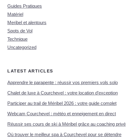
Guides Pratiques
Matériel
Meribel et alentours
Spots de Vol
Technique
Uncategorized
LATEST ARTICLES
Apprendre le parapente : réussir vos premiers vols solo
Chalet de luxe à Courchevel : votre location d’exception
Participer au trail de Méribel 2026 : votre guide complet
Webcam Courchevel : météo et enneigement en direct
Réussir ses cours de ski à Méribel grâce au coaching privé
Où trouver le meilleur spa à Courchevel pour se détendre