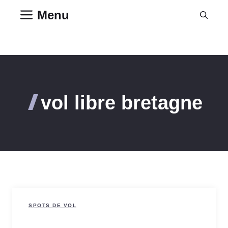
Aller
Menu
au
contenu
vol libre bretagne
SPOTS DE VOL