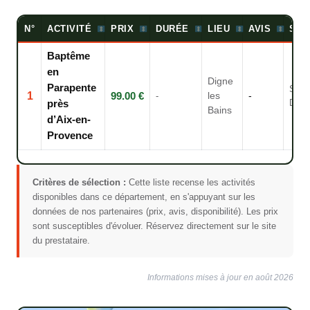
N°
ACTIVITÉ
PRIX
DURÉE
LIEU
AVIS
SOU
Baptême
en
Digne
Parapente
Spor
1
99.00 €
-
les
-
Déco
près
Bains
d’Aix-en-
Provence
Critères de sélection :
Cette liste recense les activités
disponibles dans ce département, en s'appuyant sur les
données de nos partenaires (prix, avis, disponibilité). Les prix
sont susceptibles d'évoluer. Réservez directement sur le site
du prestataire.
Informations mises à jour en août 2026