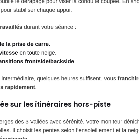
oublie le dérapage pour viser la conduite coupée. En sn
e pour stabiliser chaque appui.
ravaillés
durant votre séance :
e la prise de carre
.
 vitesse
en toute neige.
ransitions frontside/backside
.
intermédiaire, quelques heures suffisent. Vous
franchir
ès rapidement
.
ée sur les itinéraires hors-piste
rges des 3 Vallées avec sérénité. Votre moniteur dénic
lles. Il choisit les pentes selon l’ensoleillement et la ne
écurisante
.