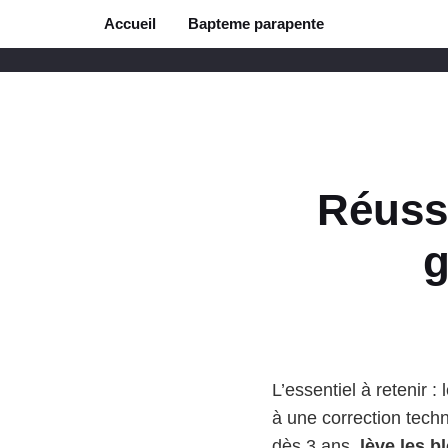
Aller
Accueil
Bapteme parapente
au
contenu
Réussi
g
L’essentiel à retenir :
à une correction techn
dès 3 ans,
lève les 