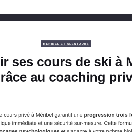
MERIBEL ET ALENTOURS
r ses cours de ski à 
râce au coaching pri
 le cours privé à Méribel garantit une
progression trois f
ique immédiate et une sécurité sur-mesure. Cette formule
blocages psychologiques
et s’adapte à votre rythme biol