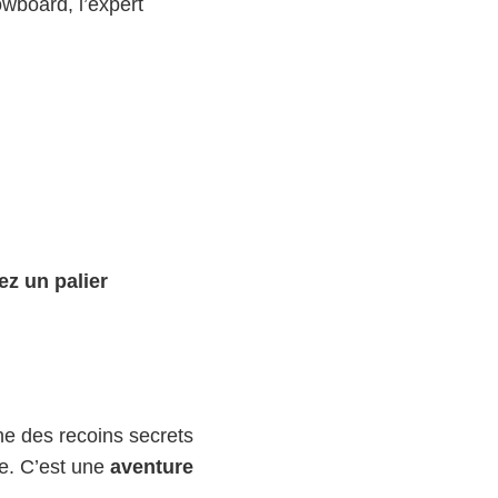
owboard, l’expert
ez un palier
he des recoins secrets
ige. C’est une
aventure