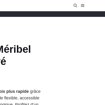
Méribel
vé
ois plus rapide
grâce
 flexible, accessible
ogique. Profitez d’un