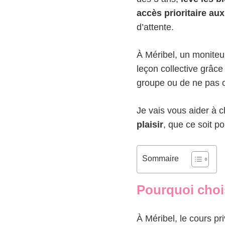
accès prioritaire a
d’attente.
À Méribel, un moniteur
leçon collective grâc
groupe ou de ne pas o
Je vais vous aider à
plaisir
, que ce soit p
Sommaire
Pourquoi chois
À Méribel, le cours p