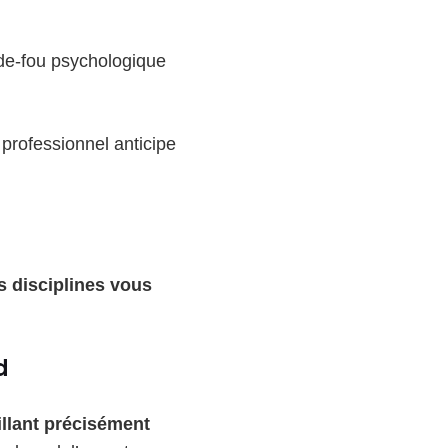
rde-fou psychologique
e professionnel anticipe
s disciplines vous
d
illant précisément