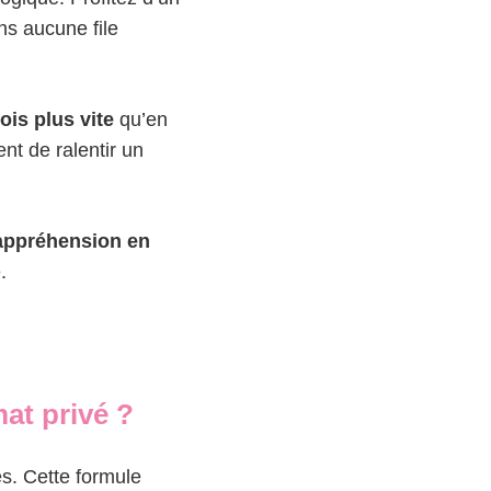
ns aucune file
ois plus vite
qu’en
nt de ralentir un
 appréhension en
.
at privé ?
es. Cette formule