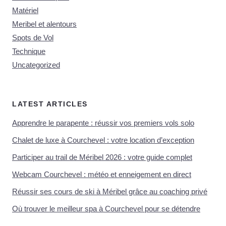
Matériel
Meribel et alentours
Spots de Vol
Technique
Uncategorized
LATEST ARTICLES
Apprendre le parapente : réussir vos premiers vols solo
Chalet de luxe à Courchevel : votre location d’exception
Participer au trail de Méribel 2026 : votre guide complet
Webcam Courchevel : météo et enneigement en direct
Réussir ses cours de ski à Méribel grâce au coaching privé
Où trouver le meilleur spa à Courchevel pour se détendre