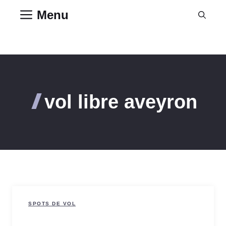
Aller
Menu
au
contenu
vol libre aveyron
SPOTS DE VOL