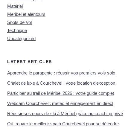
Matériel
Meribel et alentours
Spots de Vol
Technique
Uncategorized
LATEST ARTICLES
Apprendre le parapente : réussir vos premiers vols solo
Chalet de luxe à Courchevel : votre location d’exception
Participer au trail de Méribel 2026 : votre guide complet
Webcam Courchevel : météo et enneigement en direct
Réussir ses cours de ski à Méribel grâce au coaching privé
Où trouver le meilleur spa à Courchevel pour se détendre